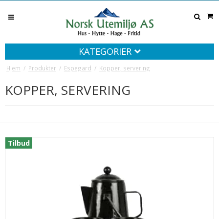
KATEGORIER
Hjem
/
Produkter
/
Espegard
/
Kopper, servering
KOPPER, SERVERING
Tilbud