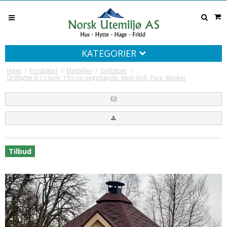
KATEGORIER
Hjem
/
Produkter
/
Modeller
/
Grillstuer
/
Grillhytte B 12 kvm. 150 cm vegghøyde. Med Grill, Pipe, Benker
Tilbud