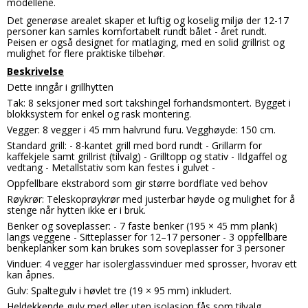
modellene.
Det generøse arealet skaper et luftig og koselig miljø der 12-17
personer kan samles komfortabelt rundt bålet - året rundt.
Peisen er også designet for matlaging, med en solid grillrist og
mulighet for flere praktiske tilbehør.
Beskrivelse
Dette inngår i grillhytten
Tak: 8 seksjoner med sort takshingel forhandsmontert. Bygget i
blokksystem for enkel og rask montering.
Vegger: 8 vegger i 45 mm halvrund furu. Vegghøyde: 150 cm.
Standard grill: - 8-kantet grill med bord rundt - Grillarm for
kaffekjele samt grillrist (tilvalg) - Grilltopp og stativ - Ildgaffel og
vedtang - Metallstativ som kan festes i gulvet -
Oppfellbare ekstrabord som gir større bordflate ved behov
Røykrør: Teleskoprøykrør med justerbar høyde og mulighet for å
stenge når hytten ikke er i bruk.
Benker og soveplasser: - 7 faste benker (195 × 45 mm plank)
langs veggene - Sitteplasser for 12–17 personer - 3 oppfellbare
benkeplanker som kan brukes som soveplasser for 3 personer
Vinduer: 4 vegger har isolerglassvinduer med sprosser, hvorav ett
kan åpnes.
Gulv: Spaltegulv i høvlet tre (19 × 95 mm) inkludert.
Heldekkende gulv med eller uten isolasjon fås som tilvalg.