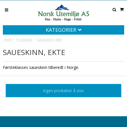
KATEGORIER
Hjem
/
Produkter
/
Saueskinn, ekte
SAUESKINN, EKTE
Førsteklasses saueskinn tilberedt i Norge.
Ingen produkter å vise.